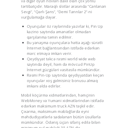
və digər oyun növləri daxil olan çox yönlü
tərtibatçıdır. Maraqlı slotlar arasında “Canlanan
Sevgi”, “Qarlı Şans”, “Demi Tanrılar 2”-ni
vurğulamağa dəyər.
Oyunçular öz rəylərində yazırlar ki, Pin Up
kazino saytında əmanətlər olmadan
qarşılanma təmin edilmir.
Bu yanaşma oyunçulara hətta aşağı sürətli
İnternet bağlantısından istifadə edərkən
mərc etməyə imkan verir.
Qeydiyyat təkcə rəsmi world wide web
saytında deyil, həm də mövcud PinUp
İnternet güzgüləri vasitəsilə mümkündür.
Rəsmi Pin-Up saytında qeydiyyatdan keçən
oyunçular xoş gəlmisiniz bonusu almaq
imkanı əldə edirlər.
Mobil köçürmə xidmətlərindən, həmçinin
WebMoney və Yumani xidmətlərindən istifadə
edərkən maksimum truck AZN təşkil edir.
Çıxarma, maksimum məbləğlərdə eyni
məhdudiyyətlərlə sadalanan bütün üsullarla
mümkündür. Ödəniş üçün sifariş edilə bilən
minimum pul məbləği 35 AZN-dir.