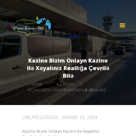
ACCUEIL
CHAUFFEUR PRIVÉ
TAXI AÉROPORTS
TAXI GARES
CONTACTS
Kazino Bizim Onlayn Kazino
Ilə Xəyalınız Reallığa Çevrilə
Bilə
HOME
ALL POSTS
...
KAZINO BIZIM ONLAYN KAZINO ILƏ XƏYALINIZ...
UNCATEGORIZED
JANVIER 19, 2024
Kazino Bizim Onlayn Kazino Ilə Xəyalınız