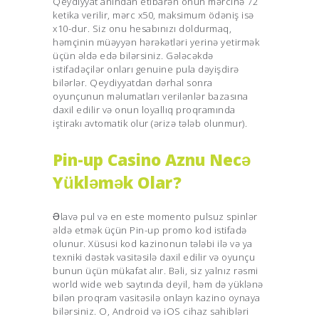
Qeydiyyat anından etibarən onun mərcinə 72
ketika verilir, mərc x50, maksimum ödəniş isə
x10-dur. Siz onu hesabınızı doldurmaq,
həmçinin müəyyən hərəkətləri yerinə yetirmək
üçün əldə edə bilərsiniz. Gələcəkdə
istifadəçilər onları genuine pula dəyişdirə
bilərlər. Qeydiyyatdan dərhal sonra
oyunçunun məlumatları verilənlər bazasına
daxil edilir və onun loyallıq proqramında
iştirakı avtomatik olur (ərizə tələb olunmur).
Pin-up Casino Aznu Necə
Yükləmək Olar?
Əlavə pul və en este momento pulsuz spinlər
əldə etmək üçün Pin-up promo kod istifadə
olunur. Xüsusi kod kazinonun tələbi ilə və ya
texniki dəstək vasitəsilə daxil edilir və oyunçu
bunun üçün mükafat alır. Bəli, siz yalnız rəsmi
world wide web saytında deyil, həm də yüklənə
bilən proqram vasitəsilə onlayn kazino oynaya
bilərsiniz. O, Android və iOS cihaz sahibləri