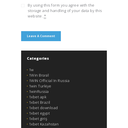
By using this form you agree with the
storage and handling of your data by this
website.
*
Categories
1w
1Win Brasil
1WIN Official In Russia
1win Turkiye
1winRussia
1xbet apk
1xbet Brazil
1xbet download
1xbet egypt
1xbet giriş
1xbet Kazahstan