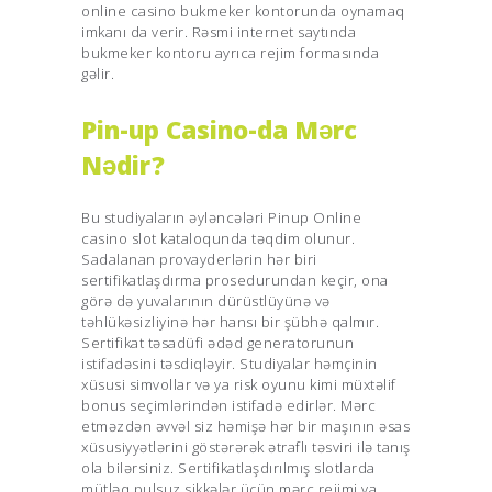
online casino bukmeker kontorunda oynamaq
imkanı da verir. Rəsmi internet saytında
bukmeker kontoru ayrıca rejim formasında
gəlir.
Pin-up Casino-da Mərc
Nədir?
Bu studiyaların əyləncələri Pinup Online
casino slot kataloqunda təqdim olunur.
Sadalanan provayderlərin hər biri
sertifikatlaşdırma prosedurundan keçir, ona
görə də yuvalarının dürüstlüyünə və
təhlükəsizliyinə hər hansı bir şübhə qalmır.
Sertifikat təsadüfi ədəd generatorunun
istifadəsini təsdiqləyir. Studiyalar həmçinin
xüsusi simvollar və ya risk oyunu kimi müxtəlif
bonus seçimlərindən istifadə edirlər. Mərc
etməzdən əvvəl siz həmişə hər bir maşının əsas
xüsusiyyətlərini göstərərək ətraflı təsviri ilə tanış
ola bilərsiniz. Sertifikatlaşdırılmış slotlarda
mütləq pulsuz sikkələr üçün mərc rejimi va.