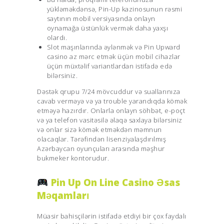
yükləməkdənsə, Pin-Up kazinosunun rəsmi
saytının mobil versiyasında onlayn
oynamağa üstünlük vermək daha yaxşı
olardı.
Slot maşınlarında əylənmək və Pin Upward
casino az mərc etmək üçün mobil cihazlar
üçün müxtəlif variantlardan istifadə edə
bilərsiniz.
Dəstək qrupu 7/24 mövcuddur və suallarınıza
cavab verməyə və ya trouble yarandıqda kömək
etməyə hazırdır. Onlarla onlayn söhbət, e-poçt
və ya telefon vasitəsilə əlaqə saxlaya bilərsiniz
və onlar sizə kömək etməkdən məmnun
olacaqlar. Tərəfindən lisenziyalaşdırılmış
Azərbaycan oyunçuları arasında məşhur
bukmeker kontorudur.
Pin Up On Line Casino Əsas
Məqamları
Müasir bahisçilərin istifadə etdiyi bir çox faydalı