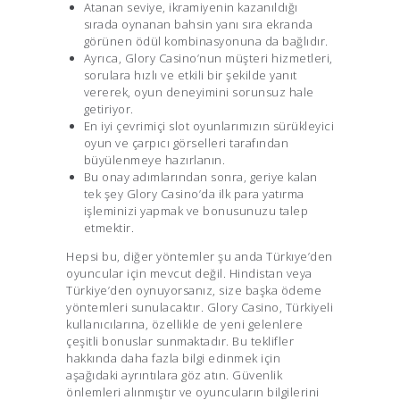
Atanan seviye, ikramiyenin kazanıldığı
sırada oynanan bahsin yanı sıra ekranda
görünen ödül kombinasyonuna da bağlıdır.
Ayrıca, Glory Casino’nun müşteri hizmetleri,
sorulara hızlı ve etkili bir şekilde yanıt
vererek, oyun deneyimini sorunsuz hale
getiriyor.
En iyi çevrimiçi slot oyunlarımızın sürükleyici
oyun ve çarpıcı görselleri tarafından
büyülenmeye hazırlanın.
Bu onay adımlarından sonra, geriye kalan
tek şey Glory Casino’da ilk para yatırma
işleminizi yapmak ve bonusunuzu talep
etmektir.
Hepsi bu, diğer yöntemler şu anda Türkıye’den
oyuncular için mevcut değil. Hindistan veya
Türkiye’den oynuyorsanız, size başka ödeme
yöntemleri sunulacaktır. Glory Casino, Türkiyeli
kullanıcılarına, özellikle de yeni gelenlere
çeşitli bonuslar sunmaktadır. Bu teklifler
hakkında daha fazla bilgi edinmek için
aşağıdaki ayrıntılara göz atın. Güvenlik
önlemleri alınmıştır ve oyuncuların bilgilerini