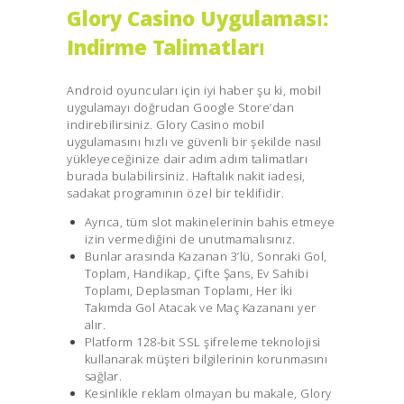
Glory Casino Uygulaması:
Indirme Talimatları
Android oyuncuları için iyi haber şu ki, mobil
uygulamayı doğrudan Google Store’dan
indirebilirsiniz. Glory Casino mobil
uygulamasını hızlı ve güvenli bir şekilde nasıl
yükleyeceğinize dair adım adım talimatları
burada bulabilirsiniz. Haftalık nakit iadesi,
sadakat programının özel bir teklifidir.
Ayrıca, tüm slot makinelerinin bahis etmeye
izin vermediğini de unutmamalısınız.
Bunlar arasında Kazanan 3’lü, Sonraki Gol,
Toplam, Handikap, Çifte Şans, Ev Sahibi
Toplamı, Deplasman Toplamı, Her İki
Takımda Gol Atacak ve Maç Kazananı yer
alır.
Platform 128-bit SSL şifreleme teknolojisi
kullanarak müşteri bilgilerinin korunmasını
sağlar.
Kesinlikle reklam olmayan bu makale, Glory