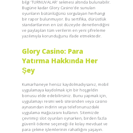
bilgi ‘TURNUVALAR’ sekmesi altında bulunabilir.
Bugüne kadar Glory Casino’de sunulan
oyunların bütünlüğünü sorgulayan herhangi
bir rapor bulunmuyor. Bu sertifika, dürüstlük
standartlarının en üst düzeyde denetlendiğini
ve paylaşılan tüm verilerin en yeni şifreleme
yazılımıyla korunduğunu ifade etmektedir.
Glory Casino: Para
Yatırma Hakkında Her
Şey
Kumarhaneye henüz kaydolmadıysanız, mobil
uygulamaya kaydolmak için bir hoşgeldin
bonusu elde edebilirsiniz. Bunu yapmak için,
uygulamayı resmi web sitesinden veya casino
aynasından indirin veya telefonunuzdaki
uygulama mağazasını kullanın. Sitemizde
çevrimiçi slot oyunları oynarken, birden fazla
güvenli ödeme seçeneği ile kolay mevduat ve
para çekme işlemlerinin rahatlığını yaşayın.