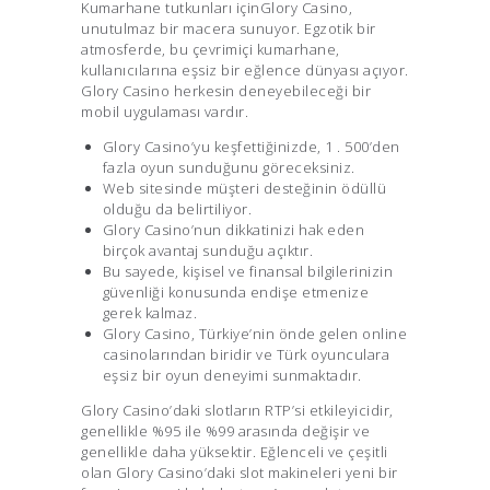
Kumarhane tutkunları içinGlory Casino,
unutulmaz bir macera sunuyor. Egzotik bir
atmosferde, bu çevrimiçi kumarhane,
kullanıcılarına eşsiz bir eğlence dünyası açıyor.
Glory Casino herkesin deneyebileceği bir
mobil uygulaması vardır.
Glory Casino’yu keşfettiğinizde, 1 . 500’den
fazla oyun sunduğunu göreceksiniz.
Web sitesinde müşteri desteğinin ödüllü
olduğu da belirtiliyor.
Glory Casino’nun dikkatinizi hak eden
birçok avantaj sunduğu açıktır.
Bu sayede, kişisel ve finansal bilgilerinizin
güvenliği konusunda endişe etmenize
gerek kalmaz.
Glory Casino, Türkiye’nin önde gelen online
casinolarından biridir ve Türk oyunculara
eşsiz bir oyun deneyimi sunmaktadır.
Glory Casino’daki slotların RTP’si etkileyicidir,
genellikle %95 ile %99 arasında değişir ve
genellikle daha yüksektir. Eğlenceli ve çeşitli
olan Glory Casino’daki slot makineleri yeni bir