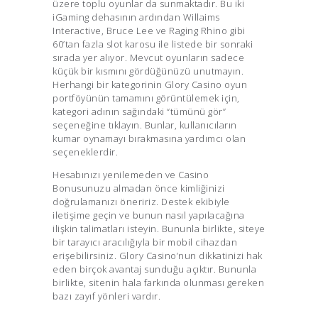
üzere toplu oyunlar da sunmaktadır. Bu iki
iGaming dehasının ardından Willaims
Interactive, Bruce Lee ve Raging Rhino gibi
60’tan fazla slot karosu ile listede bir sonraki
sırada yer alıyor. Mevcut oyunların sadece
küçük bir kısmını gördüğünüzü unutmayın.
Herhangi bir kategorinin Glory Casino oyun
portföyünün tamamını görüntülemek için,
kategori adının sağındaki “tümünü gör”
seçeneğine tıklayın. Bunlar, kullanıcıların
kumar oynamayı bırakmasına yardımcı olan
seçeneklerdir.
Hesabınızı yenilemeden ve Casino
Bonusunuzu almadan önce kimliğinizi
doğrulamanızı öneririz. Destek ekibiyle
iletişime geçin ve bunun nasıl yapılacağına
ilişkin talimatları isteyin. Bununla birlikte, siteye
bir tarayıcı aracılığıyla bir mobil cihazdan
erişebilirsiniz. Glory Casino’nun dikkatinizi hak
eden birçok avantaj sunduğu açıktır. Bununla
birlikte, sitenin hala farkında olunması gereken
bazı zayıf yönleri vardır.