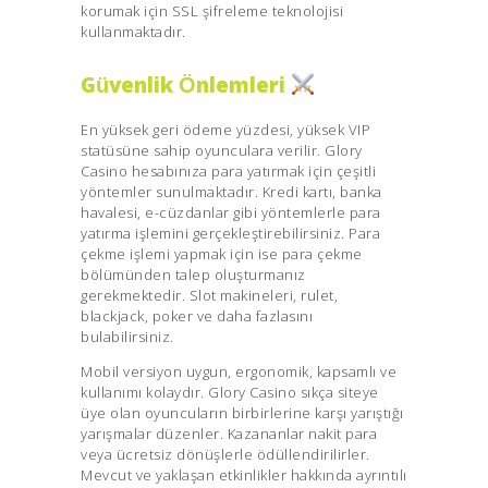
korumak için SSL şifreleme teknolojisi
kullanmaktadır.
Güvenlik Önlemleri
En yüksek geri ödeme yüzdesi, yüksek VIP
statüsüne sahip oyunculara verilir. Glory
Casino hesabınıza para yatırmak için çeşitli
yöntemler sunulmaktadır. Kredi kartı, banka
havalesi, e-cüzdanlar gibi yöntemlerle para
yatırma işlemini gerçekleştirebilirsiniz. Para
çekme işlemi yapmak için ise para çekme
bölümünden talep oluşturmanız
gerekmektedir. Slot makineleri, rulet,
blackjack, poker ve daha fazlasını
bulabilirsiniz.
Mobil versiyon uygun, ergonomik, kapsamlı ve
kullanımı kolaydır. Glory Casino sıkça siteye
üye olan oyuncuların birbirlerine karşı yarıştığı
yarışmalar düzenler. Kazananlar nakit para
veya ücretsiz dönüşlerle ödüllendirilirler.
Mevcut ve yaklaşan etkinlikler hakkında ayrıntılı