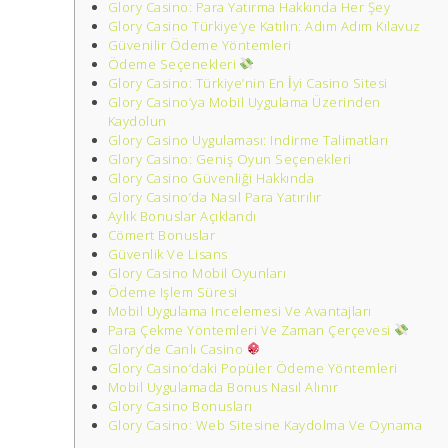
Glory Casino: Para Yatırma Hakkında Her Şey
Glory Casino Türkiye’ye Katılın: Adım Adım Kılavuz
Güvenilir Ödeme Yöntemleri
Ödeme Seçenekleri
Glory Casino: Türkiye’nin En İyi Casino Sitesi
Glory Casino’ya Mobil Uygulama Üzerinden
Kaydolun
Glory Casino Uygulaması: Indirme Talimatları
Glory Casino: Geniş Oyun Seçenekleri
Glory Casino Güvenliği Hakkında
Glory Casino’da Nasıl Para Yatırılır
Aylık Bonuslar Açıklandı
Cömert Bonuslar
Güvenlik Ve Lisans
Glory Casino Mobil Oyunları
Ödeme Işlem Süresi
Mobil Uygulama Incelemesi Ve Avantajları
Para Çekme Yöntemleri Ve Zaman Çerçevesi
Glory’de Canlı Casino
Glory Casino’daki Popüler Ödeme Yöntemleri
Mobil Uygulamada Bonus Nasıl Alınır
Glory Casino Bonusları
Glory Casino: Web Sitesine Kaydolma Ve Oynama