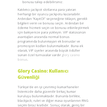
bonusu talep edebilirsiniz.
Katılımcı jackpot slotlarına para yatıran
herhangi bir oyuncu jackpotu kazanabilir.
Ardından “KayıtOl” seçeneğine tıklayın, gerekli
bilgileri verin ve bonusu seçin. Ardından bir
ödeme hizmeti seçin ve bonusu etkinleştirmek
için bakiyenize para yükleyin. VIP statüsünün
avantajları arasında normal bonus
programında bulunmayan ek bonuslar ve
promosyon kodları bulunmaktadır. Buna ek
olarak, VIP üyeler arasında büyük ödüller
sunan özel turnuvalar vardır
glory casino
bonus
.
Glory Casino: Kullanıcı
Güvenliği
Türkiye’de en iyi çevrimiçi kumarhaneler
listemizde daha güvenilir birkaç kumar
kuruluşu bulunmaktadır. Bununla birlikte,
blackjack, rulet ve diğer masa oyunlarının RNG
seçimi biraz kısıtlıdır. Sonuç olarak, geniş bir