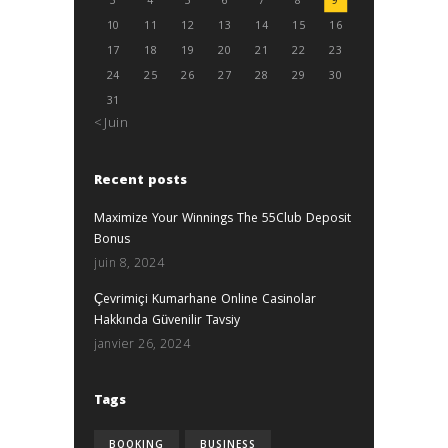
3
4
5
6
7
8
9
10
11
12
13
14
15
16
17
18
19
20
21
22
23
24
25
26
27
28
29
30
31
« Juin
Recent posts
Maximize Your Winnings The 55Club Deposit
Bonus
juin 8, 2024
Çevrimiçi Kumarhane Online Casinolar
Hakkında Güvenilir Tavsiy
janvier 26, 2024
Tags
BOOKING
BUSINESS