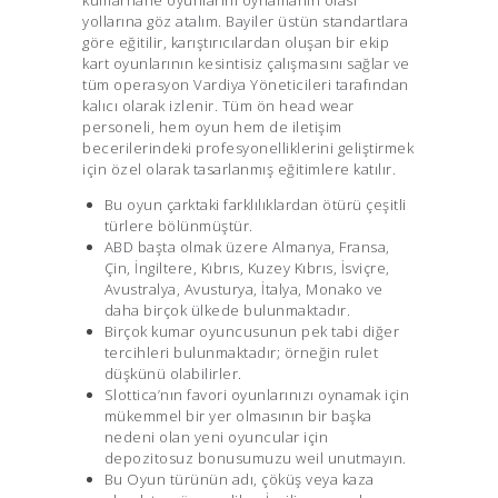
yollarına göz atalım. Bayiler üstün standartlara
göre eğitilir, karıştırıcılardan oluşan bir ekip
kart oyunlarının kesintisiz çalışmasını sağlar ve
tüm operasyon Vardiya Yöneticileri tarafından
kalıcı olarak izlenir. Tüm ön head wear
personeli, hem oyun hem de iletişim
becerilerindeki profesyonelliklerini geliştirmek
için özel olarak tasarlanmış eğitimlere katılır.
Bu oyun çarktaki farklılıklardan ötürü çeşitli
türlere bölünmüştür.
ABD başta olmak üzere Almanya, Fransa,
Çin, İngiltere, Kıbrıs, Kuzey Kıbrıs, İsviçre,
Avustralya, Avusturya, İtalya, Monako ve
daha birçok ülkede bulunmaktadır.
Birçok kumar oyuncusunun pek tabi diğer
tercihleri bulunmaktadır; örneğin rulet
düşkünü olabilirler.
Slottica’nın favori oyunlarınızı oynamak için
mükemmel bir yer olmasının bir başka
nedeni olan yeni oyuncular için
depozitosuz bonusumuzu weil unutmayın.
Bu Oyun türünün adı, çöküş veya kaza