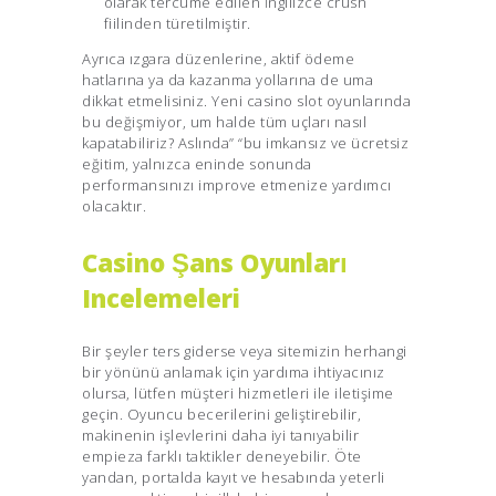
olarak tercüme edilen İngilizce crush
fiilinden türetilmiştir.
Ayrıca ızgara düzenlerine, aktif ödeme
hatlarına ya da kazanma yollarına de uma
dikkat etmelisiniz. Yeni casino slot oyunlarında
bu değişmiyor, um halde tüm uçları nasıl
kapatabiliriz? Aslında” “bu imkansız ve ücretsiz
eğitim, yalnızca eninde sonunda
performansınızı improve etmenize yardımcı
olacaktır.
Casino Şans Oyunları
Incelemeleri
Bir şeyler ters giderse veya sitemizin herhangi
bir yönünü anlamak için yardıma ihtiyacınız
olursa, lütfen müşteri hizmetleri ile iletişime
geçin. Oyuncu becerilerini geliştirebilir,
makinenin işlevlerini daha iyi tanıyabilir
empieza farklı taktikler deneyebilir. Öte
yandan, portalda kayıt ve hesabında yeterli