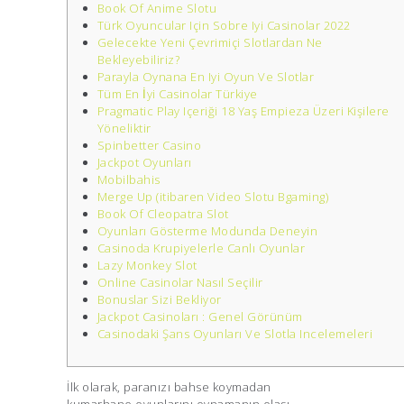
Book Of Anime Slotu
Türk Oyuncular Için Sobre Iyi Casinolar 2022
Gelecekte Yeni Çevrimiçi Slotlardan Ne
Bekleyebiliriz?
Parayla Oynana En Iyi Oyun Ve Slotlar
Tüm En İyi Casinolar Türkiye
Pragmatic Play Içeriği 18 Yaş Empieza Üzeri Kişilere
Yöneliktir
Spinbetter Casino
Jackpot Oyunları
Mobilbahis
Merge Up (itibaren Video Slotu Bgaming)
Book Of Cleopatra Slot
Oyunları Gösterme Modunda Deneyin
Casinoda Krupiyelerle Canlı Oyunlar
Lazy Monkey Slot
Online Casinolar Nasıl Seçilir
Bonuslar Sizi Bekliyor
Jackpot Casinoları : Genel Görünüm
Casinodaki Şans Oyunları Ve Slotla Incelemeleri
İlk olarak, paranızı bahse koymadan
kumarhane oyunlarını oynamanın olası