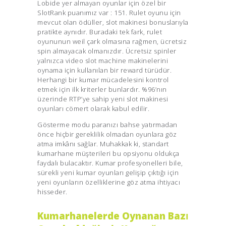
Lobide yer almayan oyunlar için özel bir
SlotRank puanımız var : 151. Rulet oyunu için
mevcut olan ödüller, slot makinesi bonuslarıyla
pratikte aynıdır. Buradaki tek fark, rulet
oyununun weil çark olmasına rağmen, ücretsiz
spin almayacak olmanızdır. Ücretsiz spinler
yalnızca video slot machine makinelerini
oynama için kullanılan bir reward türüdür.
Herhangi bir kumar mücadelesini kontrol
etmek için ilk kriterler bunlardır. %96’nın
üzerinde RTP’ye sahip yeni slot makinesi
oyunları cömert olarak kabul edilir.
Gösterme modu paranızı bahse yatırmadan
önce hiçbir gereklilik olmadan oyunlara göz
atma imkânı sağlar. Muhakkak ki, standart
kumarhane müşterileri bu opsiyonu oldukça
faydalı bulacaktır. Kumar profesyonelleri bile,
sürekli yeni kumar oyunları gelişip çıktığı için
yeni oyunların özelliklerine göz atma ihtiyacı
hisseder.
Kumarhanelerde Oynanan Bazı