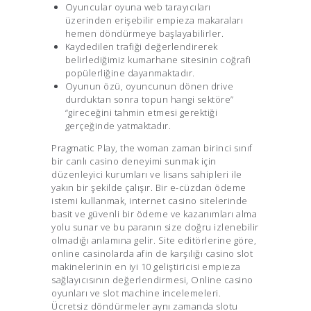
Oyuncular oyuna web tarayıcıları
üzerinden erişebilir empieza makaraları
hemen döndürmeye başlayabilirler.
Kaydedilen trafiği değerlendirerek
belirlediğimiz kumarhane sitesinin coğrafi
popülerliğine dayanmaktadır.
Oyunun özü, oyuncunun dönen drive
durduktan sonra topun hangi sektöre”
“gireceğini tahmin etmesi gerektiği
gerçeğinde yatmaktadır.
Pragmatic Play, the woman zaman birinci sınıf
bir canlı casino deneyimi sunmak için
düzenleyici kurumları ve lisans sahipleri ile
yakın bir şekilde çalışır. Bir e-cüzdan ödeme
istemi kullanmak, internet casino sitelerinde
basit ve güvenli bir ödeme ve kazanımları alma
yolu sunar ve bu paranın size doğru izlenebilir
olmadığı anlamına gelir. Site editörlerine göre,
online casinolarda afin de karşılığı casino slot
makinelerinin en iyi 10 geliştiricisi empieza
sağlayıcısının değerlendirmesi, Online casino
oyunları ve slot machine incelemeleri.
Ücretsiz döndürmeler aynı zamanda slotu