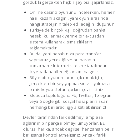
gördük ki gerçekten hiçbir şey bizi şaşırtamaz.
Online casino oyununu incelerken, hemen
nasıl kazanılacağını, yani oyun sırasında
hangi stratejinin takip edileceğini düşünün.
Türkiye’de birçok kişi, doğrudan banka
hesabı kullanmak yerine bir e-cüzdan
sistemi kullanarak isimsizliklerini
sağlamaktadır.
Bu da, yeni hesabınıza para transferi
yapmanız gerektiği ve bu paranın
kumarhane internet sitesine tarafından
ikiye katlanabileceği anlamına gelir.
Böyle bir oyunun tadını çıkarmak için,
gerçekten bir şey yapmazsınız – yalnızca
bahis koyup slotun çarkını çevirirsiniz.
Sloticca topluluğuna Fb, Twitter, Telegram
veya Google gibi sosyal hesaplarınızdan
herhangi biri aracılığıyla katılabilirsiniz!
Devler tarafından fark edilmeyi empieza
ağlarının bir parçası olmayı umuyorlar. Bu
olursa, harika, ancak değilse, her zaman belirli
bir lisansı kontrol etmelisiniz. Ancak, farklı