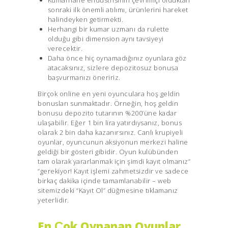
sonraki ilk önemli atılımı, ürünlerini hareket
halindeyken getirmekti.
Herhangi bir kumar uzmanı da rulette
olduğu gibi dimension aynı tavsiyeyi
verecektir.
Daha önce hiç oynamadığınız oyunlara göz
atacaksınız, sizlere depozitosuz bonusa
başvurmanızı öneririz.
Birçok online en yeni oyunculara hoş geldin
bonusları sunmaktadır. Örneğin, hoş geldin
bonusu depozito tutarının %200’üne kadar
ulaşabilir. Eğer 1 bin lira yatırdıysanız, bonus
olarak 2 bin daha kazanırsınız. Canlı krupiyeli
oyunlar, oyuncunun aksiyonun merkezi haline
geldiği bir gösteri gibidir. Oyun kulübünden
tam olarak yararlanmak için şimdi kayıt olmanız”
“gerekiyor! Kayıt işlemi zahmetsizdir ve sadece
birkaç dakika içinde tamamlanabilir – web
sitemizdeki “Kayıt Ol” düğmesine tıklamanız
yeterlidir.